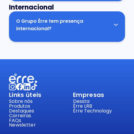
que não exista uma vaga em aberto.
Internacional
O Grupo Érre tem presença
internacional?
Sim, o grupo está presente em Angola, onde
desenvolve projetos nas áreas de tecnologia,
ambiente e comunicação.
Links úteis
Empresas
Sobre nós
Dessta
Produtos
Érre LRB
Destaques
Érre Technology
Carreiras
FAQs
Newsletter